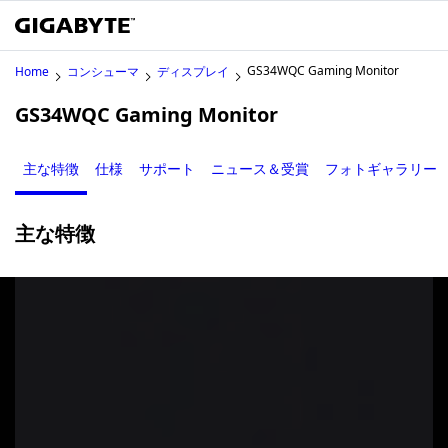
GS34WQC Gaming Monitor
Home
コンシューマ
ディスプレイ
GS34WQC Gaming Monitor
主な特徴
仕様
サポート
ニュース＆受賞
フォトギャラリー
主な特徴