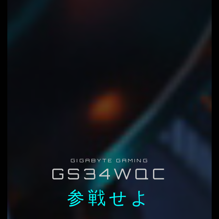
GIGABYTE GAMING
GS34WQC
参戦せよ