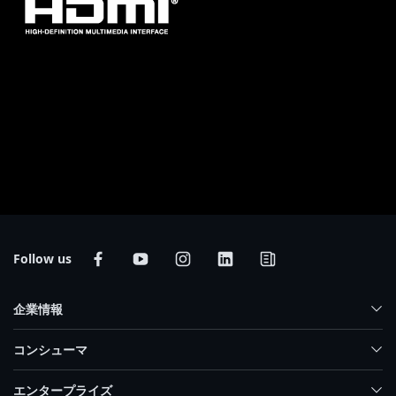
* HDMI、HDMI High-Definition Multimedia Interfaceという語、HDMIのト
レードドレスおよびHDMIのロゴは、HDMI Licensing Administrator, Inc.の商
標または登録商標です。
* 実際の製品規格及び外観デザインは、販売国・エリアにより異なります。現
地代理店もしくは小売店にて最新の販売製品規格をご確認下さい。
* 製品画像カラーは、撮影上光の加減やディスプレイ設定により実際のイメー
ジと若干異なる場合があります。予め御了承下さい。
* 当社ホームページ上にて正確な最新情報をご確認下さい。当社はホームペー
ジ上の情報の変更や改訂を予告なく実施する権利を有します。
Follow us
企業情報
コンシューマ
エンタープライズ