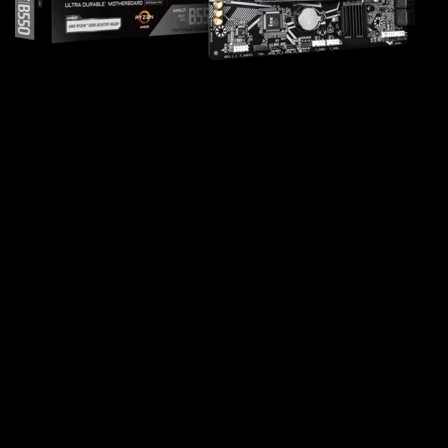
AMD Ryzen 5000 / 5000 G / 4000 G / 3000 / 3000
G 各シリーズ対応
Dual チャンネル ECC / Non-ECC Unbuffered
DDR4, 2 スロット搭載
PCIe Gen4.0 x4 M.2 スロット; SATA モードも対
応​
GbE 有線 LAN 搭載
高品質音響コンデンサ搭載
DisplayPort & HDMI ディスプレイ出力端子搭載
Smart Fan 6 搭載
Q-Flash Plus 搭載
日本国内正規代理店3年保証付
主な特徴