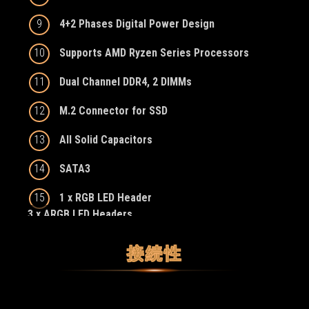
9
4+2 Phases Digital Power Design
10
Supports AMD Ryzen Series Processors
11
Dual Channel DDR4, 2 DIMMs
12
M.2 Connector for SSD
13
All Solid Capacitors
14
SATA3
15
1 x RGB LED Header
3 x ARGB LED Headers
接続性