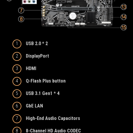
1
USB 2.0 * 2
2
DisplayPort
3
HDMI
4
Q-Flash Plus button
5
USB 3.1 Gen1 * 4
6
GbE LAN
7
High-End Audio Capacitors
8
8-Channel HD Audio CODEC