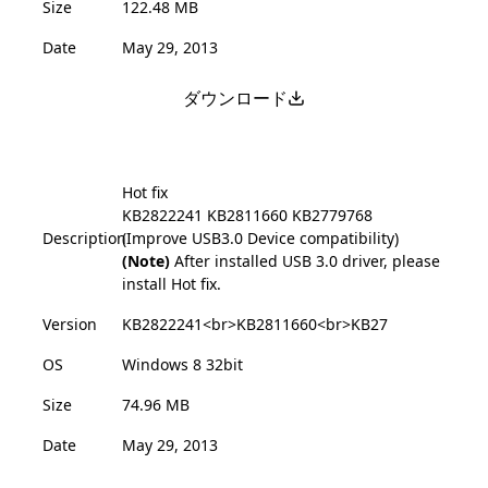
Size
122.48 MB
Date
May 29, 2013
ダウンロード
Hot fix
KB2822241
KB2811660
KB2779768
Description
(Improve USB3.0 Device compatibility)
(Note)
After installed USB 3.0 driver, please
install Hot fix.
Version
KB2822241<br>KB2811660<br>KB27
OS
Windows 8 32bit
Size
74.96 MB
Date
May 29, 2013