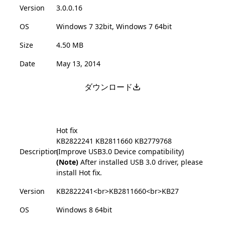
Version
3.0.0.16
OS
Windows 7 32bit, Windows 7 64bit
Size
4.50 MB
Date
May 13, 2014
ダウンロード
Hot fix
KB2822241
KB2811660
KB2779768
Description
(Improve USB3.0 Device compatibility)
(Note)
After installed USB 3.0 driver, please
install Hot fix.
Version
KB2822241<br>KB2811660<br>KB27
OS
Windows 8 64bit