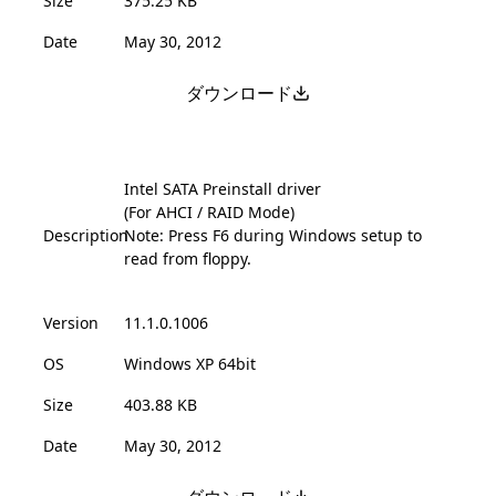
Size
375.25 KB
Date
May 30, 2012
ダウンロード
Intel SATA Preinstall driver
(For AHCI / RAID Mode)
Description
Note: Press F6 during Windows setup to
read from floppy.
Version
11.1.0.1006
OS
Windows XP 64bit
Size
403.88 KB
Date
May 30, 2012