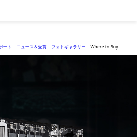
ポート
ニュース＆受賞
フォトギャラリー
Where to Buy