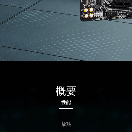
概要
性能
放熱