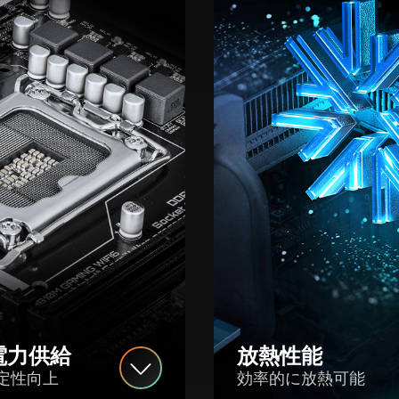
電力供給
放熱性能
定性向上
効率的に放熱可能