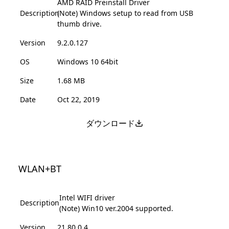
AMD RAID Preinstall Driver
Description
(Note) Windows setup to read from USB
thumb drive.
Version
9.2.0.127
OS
Windows 10 64bit
Size
1.68 MB
Date
Oct 22, 2019
ダウンロード
WLAN+BT
Intel WIFI driver
Description
(Note) Win10 ver.2004 supported.
Version
21.80.0.4