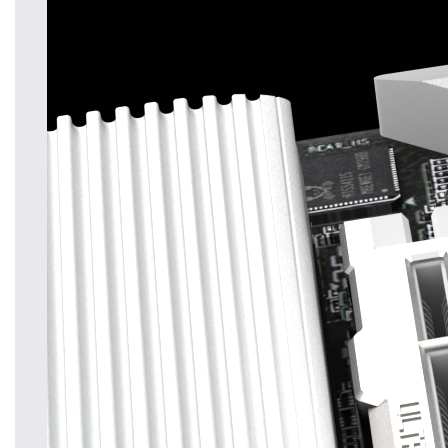
ッショナル向けに設計されています。全デ
ジタル 16+8+4 フェーズ電源設計のインフ
ィニオン・マルチフェーズ PWM コントロ
ーラを搭載した TRX50 AERO D は、新世
代 AMD Ryzen Threadripper CPU の卓越し
た性能を引き出すと同時に、高負荷時でも
最高の安定性を提供し、最も強力な HEDT
プラットフォームをビルダーに約束しま
す。
デジタル電源構成
高負荷時でも安定したハイパワーを供給し
ます。
16