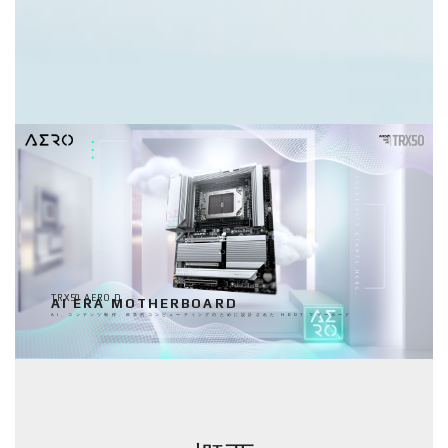
TRX50 AERO D
AI ERA MOTHERBOARD
AI、コンテンツ制作、科学的コンピューティングのために設計された HEDT マザーボード