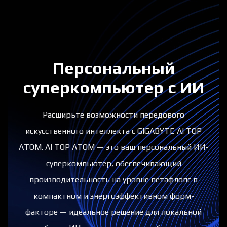
Персональный
суперкомпьютер с ИИ​
Расширьте возможности передового
искусственного интеллекта с GIGABYTE AI TOP
ATOM. AI TOP ATOM — это ваш персональный ИИ-
суперкомпьютер, обеспечивающий
производительность на уровне петафлопс в
компактном и энергоэффективном форм-
факторе — идеальное решение для локальной