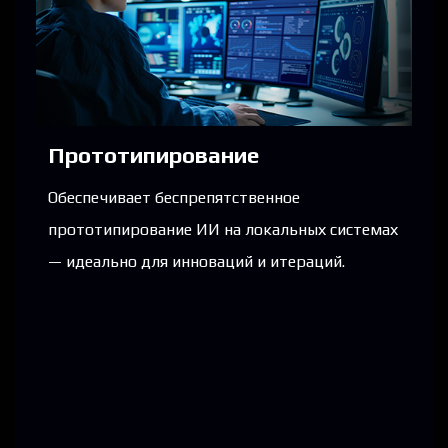
Прототипирование
Т
Обеспечивает беспрепятственное
Ул
прототипирование ИИ на локальных системах
со
— идеально для инноваций и итераций.
ре
сп
то
ко
ит
при