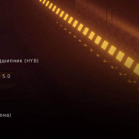
дшипник (HYB)
 5.0
она)