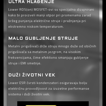
ULTRA HLAĐENJE
Lower RDS(on) MOSFET-ovi su specijalno dizajnirani
kako bi proizveli manji otpor pri promenama zarad
bržeg punjenja električne struje i pražnjenja pri
ekstremno niskom temperaturom.
MALO GUBLJENJE STRUJE
Metalni prigušivači drže struju mnogo duže od običnih
prigušivača sa metalnim jezgrom, na visokim
frekvencijama, čime efektivno smanjuju gubljenje
struje i EMI smetnje.
DUŽI ŽIVOTNI VEK
Lower ESR čvrsti kondenzatori osiguravaju bolju
električnu provodljivost za izuzetne performanse
sistema i duži životni vek.