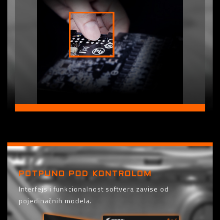
POTPUNO POD KONTROLOM
Interfejs i funkcionalnost softvera zavise od
pojedinačnih modela.