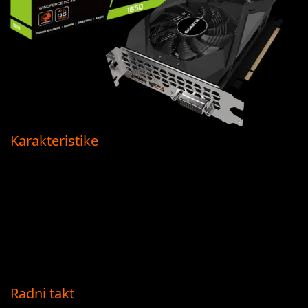
Karakteristike
Pogoni je GeForce® GTX 1650
NVIDIA Turing™ arhitektura i GeForce Experience™
Integrisan sa 4 GB GDDR6 i 128-bitnim memorijskim
interfejsom
WINDFORCE 2X rashladni sistem sa ventilatorima sa
suprotnom rotacijom
80 mm ventilator sa jedinstvenim lopaticama
Radni takt