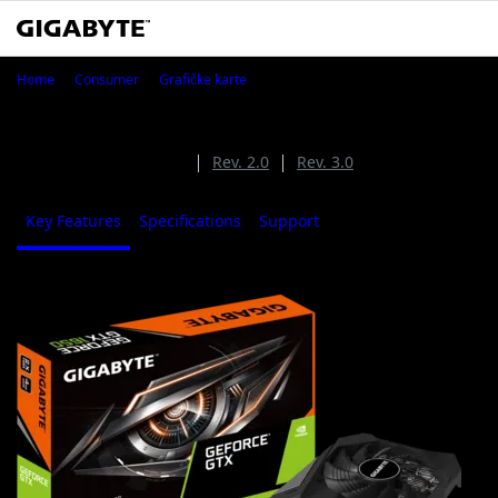
GeForce® GTX 1650 D6 WINDFORCE
Home
Consumer
Grafičke karte
GeForce® GTX 1650 D6 WINDFORCE OC 4G
(Rev. 1.0)
Rev. 1.0
Rev. 2.0
Rev. 3.0
Key Features
Specifications
Support
Where to Buy
1
/
8