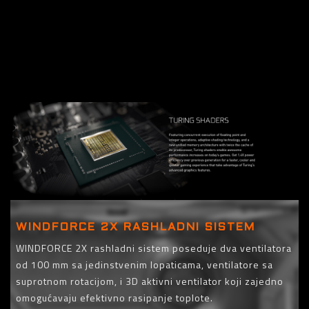
1710 MHz (Referentna karta je 1590 MHz)
Key Features
WINDFORCE 2X RASHLADNI SISTEM
WINDFORCE 2X rashladni sistem poseduje dva ventilatora
od 100 mm sa jedinstvenim lopaticama, ventilatore sa
suprotnom rotacijom, i 3D aktivni ventilator koji zajedno
omogućavaju efektivno rasipanje toplote.