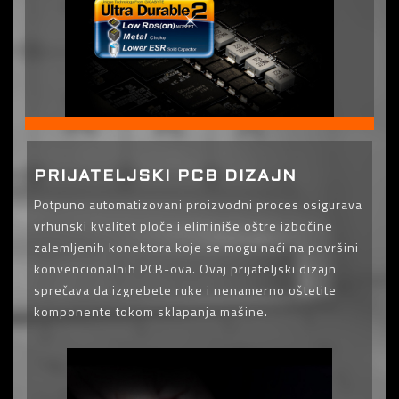
PRIJATELJSKI PCB DIZAJN
Potpuno automatizovani proizvodni proces osigurava
vrhunski kvalitet ploče i eliminiše oštre izbočine
zalemljenih konektora koje se mogu naći na površini
konvencionalnih PCB-ova. Ovaj prijateljski dizajn
sprečava da izgrebete ruke i nenamerno oštetite
komponente tokom sklapanja mašine.