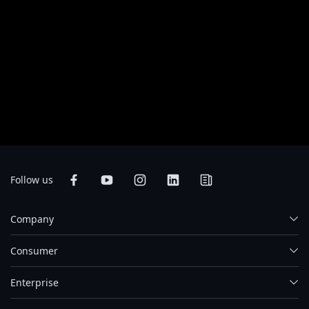
specifications and appearance of the products available in your country.
Colors of products may not be perfectly accurate due to variations caused
by photographic variables and monitor settings so it may vary from images
shown on this site. Although we endeavor to present the most accurate and
comprehensive information at the time of publication, we reserve the right
to make changes without prior notice.
* GIGABYTE graphics cards, except those labeled “Mining Series”, are
intended only for use with desktop PCs. Other types of use, such as
blockchain computing or cryptocurrency mining, will render the product
warranty void.
Follow us
Company
Consumer
Enterprise