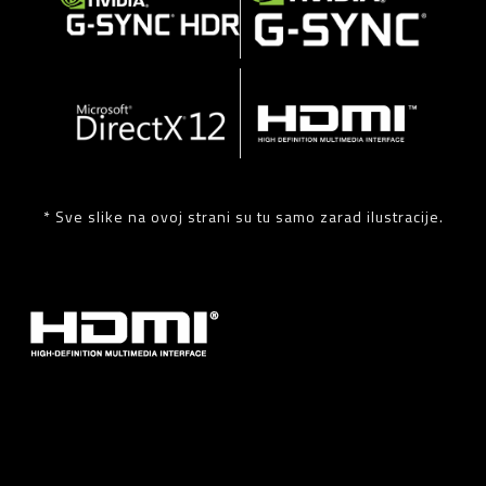
* Sve slike na ovoj strani su tu samo zarad ilustracije.
* Izrazi HDMI, visokoločljivostni večpredstavnostni vmesnik HDMI (High-
Definition Multimedia Interface), trgovska podoba HDMI in logotipi HDMI
so blagovne znamke ali registrirane blagovne znamke družbe HDMI
Licensing Administrator, Inc.
* Product specifications and product appearance may differ from country
to country. We recommend that you check with your local dealers for the