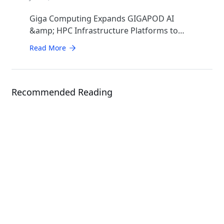
Giga Computing Expands GIGAPOD AI
&amp; HPC Infrastructure Platforms to
Accelerate Deployment of Enterprise AI
Read More
Factories
Recommended Reading
News
GIGABYTE rollt Cloud-
®
Skalierungslösungen für Intel
®
Xeon
6 Prozessor aus