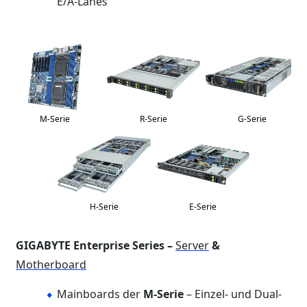
E/A-Lanes
M-Serie
R-Serie
G-Serie
H-Serie
E-Serie
GIGABYTE Enterprise Series –
Server
&
Motherboard
Mainboards der
M-Serie
– Einzel- und Dual-