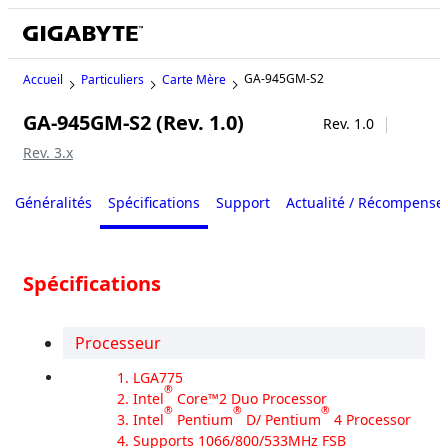
GA-945GM-S2
Accueil
Particuliers
Carte Mère
GA-945GM-S2 (Rev. 1.0)
Legacy
Rev. 1.0
Rev. 3.x
Généralités
Spécifications
Support
Actualité / Récompense
Spécifications
Processeur
LGA775
®
Intel
Core™2 Duo Processor
®
®
®
Intel
Pentium
D/ Pentium
4 Processor
Supports 1066/800/533MHz FSB