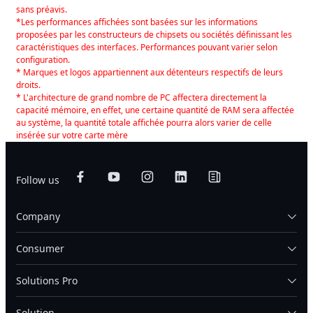
sans préavis.
*Les performances affichées sont basées sur les informations
proposées par les constructeurs de chipsets ou sociétés définissant les
caractéristiques des interfaces. Performances pouvant varier selon
configuration.
* Marques et logos appartiennent aux détenteurs respectifs de leurs
droits.
* L'architecture de grand nombre de PC affectera directement la
capacité mémoire, en effet, une certaine quantité de RAM sera affectée
au système, la quantité totale affichée pourra alors varier de celle
insérée sur votre carte mère
Follow us
Company
Consumer
Solutions Pro
Solution