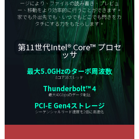
ージにより、ファイルの読み書き、プレビュ
ー、移動をより効率的に行うことができます。
家でも外出先でも、いつでもどこでも閃きをカ
タチにする力をもたらします。
第11世代Intel® Core™ プロセ
ッサ
最大5.0GHzのターボ周波数
8コア16スレッド
Thunderbolt™ 4
最大40Gbpsのデータ転送
PCI-E Gen4ストレージ
シーケンシャルリード速度を2倍
に高速化