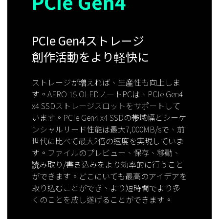
PCIe Gen4
PCIe Gen4ストレージ
創作活動をより軽快に
ストレージが増えれば、生産性も向上しま
す。AERO 15 OLEDノートPCは、PCIe Gen4
x4 SSDストレージスロットをサポートして
います。PCIe Gen4 x4 SSDの帯域幅とシーケ
ンシャルリード性能は最大7,000MB/sで、前
世代に比べて最大2倍
の速度を実現していま
す。ファイルのプレビュー、保存、移動、
読み取り/書き込みをより効率的に行うこと
ができます。どこにいても最高のアイデアを
取り込むことができ、より短時間でより多
くのことを成し遂げることができます。