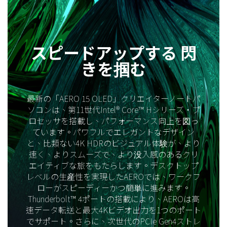
スピードアップする 閃
きを掴む
最新の「AERO 15 OLED」クリエイターノートパ
ソコンは、第11世代Intel® Core™ Hシリーズ・プ
ロセッサを搭載し、パフォーマンス向上を図っ
ています。パワフルでエレガントなデザイン
と、比類ない4K HDRのビジュアル体験が、より
速く、よりスムーズで、より没入感のあるクリ
エイティブな旅をもたらします。デスクトップ
レベルの生産性を実現したAEROでは、ワークフ
ローがスピーディーかつ簡単に進みます。
Thunderbolt™ 4ポートの搭載により、AEROは高
速データ転送と最大4Kビデオ出力を1つのポート
でサポート。さらに、次世代のPCIe Gen4ストレ