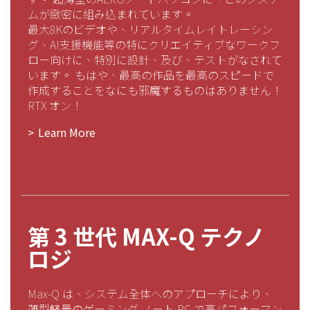
ムが緻密に組み込まれています。
最大8Kのビデオや、リアルタイムレイトレーシン
グ、AI支援機能等の特にクリエイティブなワークフ
ロー向けに、特別に設計、及び、テストがなされて
います。 もはや、最高の作品を最高のスピードで
作成することをなにも邪魔するものはありません！
RTX オン！
Learn More
第 3 世代 MAX-Q テクノ
ロジ
Max-Q は、システム全体へのアプローチにより、
薄型軽量のゲーミング ノート PC で高パフォーマン