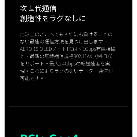
次世代通信
創造性をラグなしに
地球上のどこへでも。誰にも負けることの
ない最速の通信方法を見つけ出します。
AERO 15 OLEDノートPCは、1Gbps有線接続
と、最新の無線通信規格802.11AX（Wi-Fi 6）
をサポート。最大2.4Gbpsの転送速度を実
現。これによりラグのないデーター通信が
可能です。