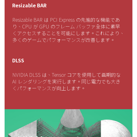
Resizable BAR
Resizable BAR は PCI Express の先進的な機能であ
り、CPU が GPU のフレーム バッファ全体に素早
くアクセスすることを可能にします。これにより、
多くのゲームでパフォーマンスが改善します。
DLSS
NVIDIA DLSS は、Tensor コアを使用して画期的な
AI レンダリングを実行します。同じ電力でも大き
くパフォーマンスが向上します。