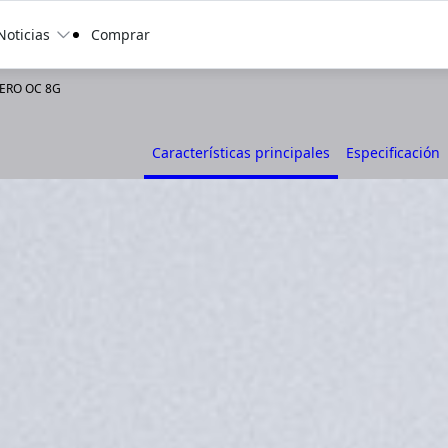
Noticias
Comprar
AERO OC 8G
Características principales
Especificación