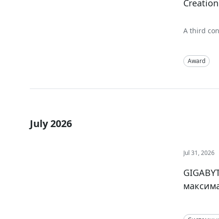
Creation
A third co
sustained 
business s
Award
July 2026
Jul 31, 2026
GIGABYT
максима