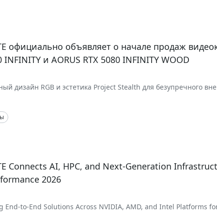
E официально объявляет о начале продаж видео
0 INFINITY и AORUS RTX 5080 INFINITY WOOD
ый дизайн RGB и эстетика Project Stealth для безупречного вн
й чистоты сборки
ты
 Connects AI, HPC, and Next-Generation Infrastruct
rformance 2026
 End-to-End Solutions Across NVIDIA, AMD, and Intel Platforms fo
 Scientific Discovery, and Enterprise AI