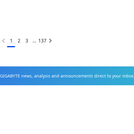
1
2
3
...
137
t GIGABYTE news, analysis and announcements direct to your inbox