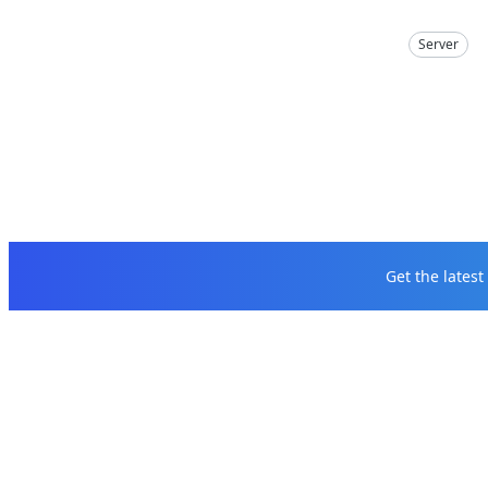
Server
Get the lates