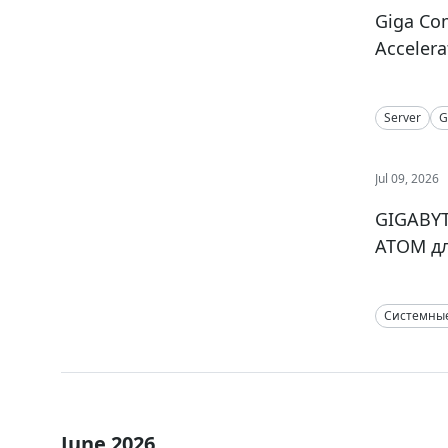
Giga Co
Accelera
Server
G
Jul 09, 2026
GIGABYT
ATOM д
Системны
June 2026