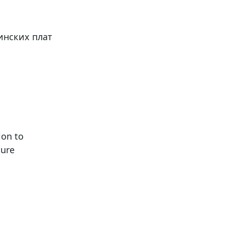
инских плат
ion to
ture