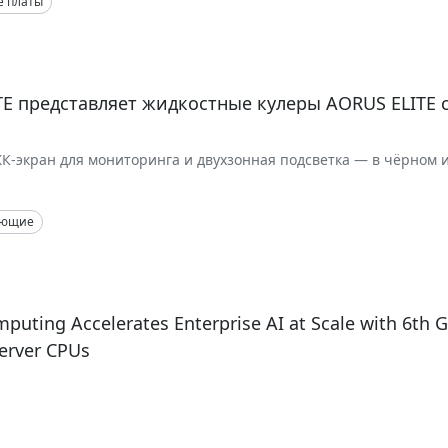
е платы
E представляет жидкостные кулеры AORUS ELITE 
К-экран для мониторинга и двухзонная подсветка — в чёрном 
и, варианты 360 мм и 240 мм
ующие
puting Accelerates Enterprise AI at Scale with 6th
erver CPUs