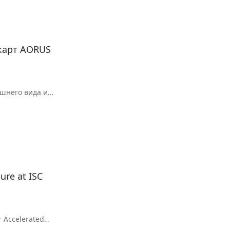
карт AORUS
ешнего вида и
ure at ISC
r Accelerated