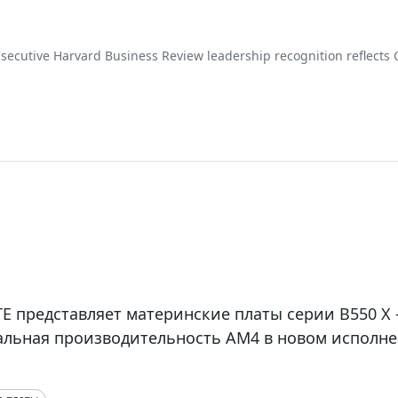
nsecutive Harvard Business Review leadership recognition reflects
commitment to innovation, responsible governance, and continue
tewardship.
E представляет материнские платы серии B550 X
льная производительность AM4 в новом исполн