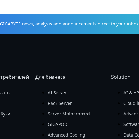
t GIGABYTE news, analysis and announcements direct to your inbox
отребителей
Для бизнеса
Solution
платы
AI Server
AI & H
Rack Server
Cloud i
тбуки
Server Motherboard
Advanc
GIGAPOD
Softwa
Advanced Cooling
Data Ce