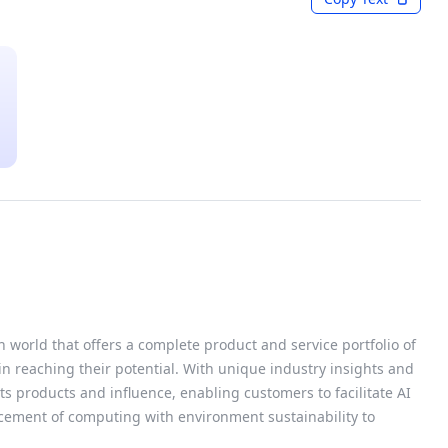
Last Updated: Jun 03, 2026
Media Kits
s
COMPUTEX 2026 News and Media
h world that offers a complete product and service portfolio of
 in reaching their potential. With unique industry insights and
s products and influence, enabling customers to facilitate AI
cement of computing with environment sustainability to