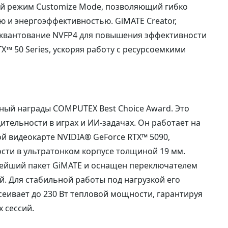
ный режим Customize Mode, позволяющий гибко
 и энергоэффективностью. GiMATE Creator,
т квантование NVFP4 для повышения эффективности
™ 50 Series, ускоряя работу с ресурсоемкими
ный награды COMPUTEX Best Choice Award. Это
тельности в играх и ИИ-задачах. Он работает на
 видеокарте NVIDIA® GeForce RTX™ 5090,
сти в ультратонком корпусе толщиной 19 мм.
ейший пакет GiMATE и оснащен переключателем
й. Для стабильной работы под нагрузкой его
сеивает до 230 Вт тепловой мощности, гарантируя
 сессий.