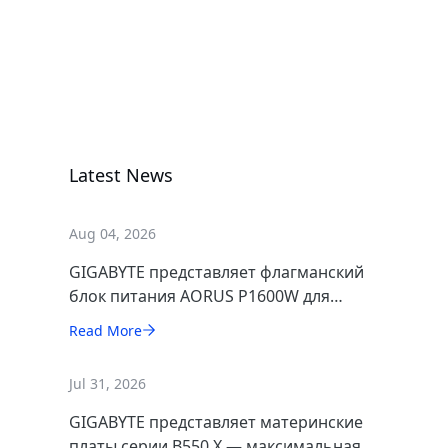
AM6J
GIGABYTE
GIGABYTE
Ноутбуки/Нетбуки
AERO X16
AERO X16
EG61H;
EG64H;
Ноутбуки/Нетбуки
Ноутбуки/Нетбу
Copilot+ PC
Copilot+ PC
Latest News
Aug 04, 2026
GIGABYTE представляет флагманский
блок питания AORUS P1600W для
энтузиастов и локальных ИИ-систем
Read More
Jul 31, 2026
GIGABYTE представляет материнские
платы серии B550 X — максимальная