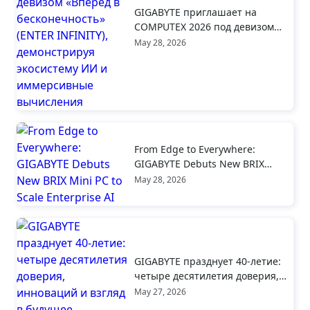
GIGABYTE приглашает на
COMPUTEX 2026 под девизом
«Вперёд в бесконечность»
May 28, 2026
(ENTER INFINITY),
демонстрируя экосистему ИИ и
иммерсивные вычисления
From Edge to Everywhere:
GIGABYTE Debuts New BRIX
Mini PC to Scale Enterprise AI
May 28, 2026
GIGABYTE празднует 40-летие:
четыре десятилетия доверия,
инноваций и взгляд в будущее
May 27, 2026
вычислений