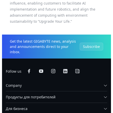
influence, enabling customers to facilitate AI
implementation and future robotics, and align the
advancement of computing with environment
sustainability to “Upgrade Your Life.”
Get the latest GIGABYTE news, analysis
and announcements direct to your
Subscribe
inbox.
Follow us
Company
Продукты для потребителей
Для бизнеса