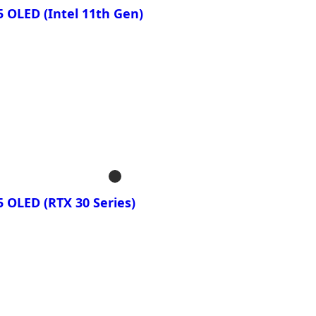
 OLED (Intel 11th Gen)
 16 YE4
 16 YE5
ть
 15 OLED KD
 15 OLED XD
 15 OLED YD
 OLED (RTX 30 Series)
ть
 15 OLED KC