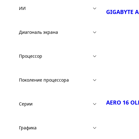
ИИ
GIGABYTE A
Диагональ экрана
Сравнить
Процессор
GIGABYTE 
GIGABYTE 
Поколение процессора
GIGABYTE 
GIGABYTE 
Copilot+ P
AERO 16 OLE
Серии
GIGABYTE 
Copilot+ P
Графика