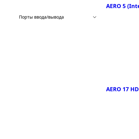
AERO 5 (Int
Порты ввода/вывода
Сравнить
AERO 5 KE
AERO 5 XE
AERO 17 HDR
Сравнить
AERO 17 H