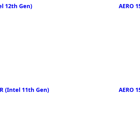
el 12th Gen)
AERO 15
AERO
AERO
Сравни
4
AERO
4
AERO
AERO
 (Intel 11th Gen)
AERO 15
Сравни
DR XD
AERO