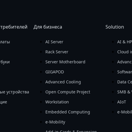
отребителей
Для бизнеса
Solution
платы
AI Server
AI & H
Rack Server
Cloud i
тбуки
Server Motherboard
Advanc
GIGAPOD
Softwa
Advanced Cooling
Data Ce
ые устройства
Open Compute Project
SMB & 
щие
Workstation
AIoT
Embedded Computing
e-Mobil
e-Mobility
Add-in Cards & Expansion