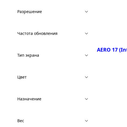
Сравнить
Разрешение
AERO 16 O
AERO 16 O
Частота обновления
AERO 17 (In
Тип экрана
Цвет
Сравнить
Назначение
AERO 17 K
AERO 17 X
AERO 17 Y
Вес