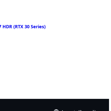
 15 OLED XC
 15 OLED YC
 HDR (RTX 30 Series)
ть
 17 HDR XC
 17 HDR YC