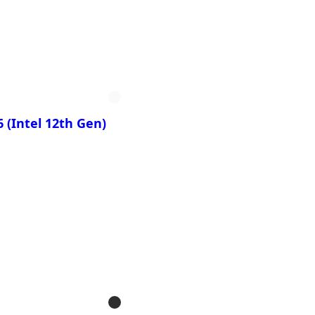
ть
 14 OLED 9MF
 14 OLED BMF
 (Intel 12th Gen)
ть
 16 KE4
 16 KE5
 16 XE4
 16 XE5