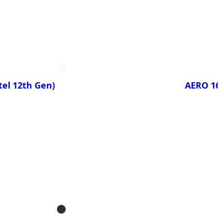
Сравни
LED BKF
AERO
LED BSF
AERO
tel 12th Gen)
AERO 16
Сравни
E5
AERO
E5
AERO
E5
AERO
AERO