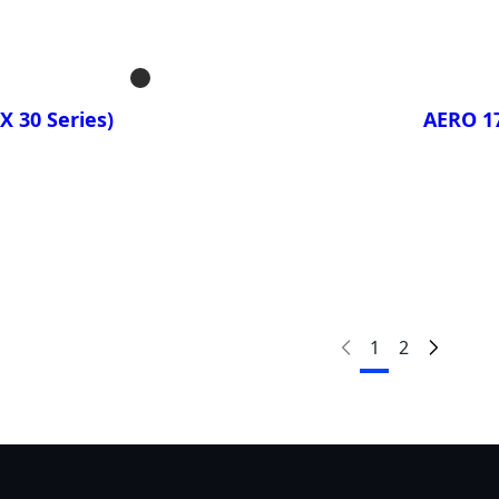
DR YD
AERO
AERO
X 30 Series)
AERO 17
Сравни
C
AERO
AERO
1
2