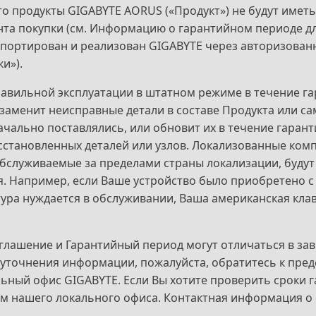
то продукты GIGABYTE AORUS («Продукт») не будут иметь
та покупки (см. Информацию о гарантийном периоде для
мпортирован и реализован GIGABYTE через авторизованн
и»).
равильной эксплуатации в штатном режиме в течение га
заменит неисправные детали в составе Продукта или са
ачально поставлялись, или обновит их в течение гарант
сстановленных деталей или узлов. Локализованные комп
, обслуживаемые за пределами страны локализации, буду
 Например, если Ваше устройство было приобретено с 
тура нуждается в обслуживании, Ваша американская клав
глашение и Гарантийный период могут отличаться в зав
уточнения информации, пожалуйста, обратитесь к пред
льный офис GIGABYTE. Если Вы хотите проверить сроки 
ям нашего локального офиса. Контактная информация о