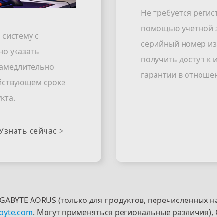
Не требуется регис
помощью учетной з
 систему с
серийный номер из
но указать
получить доступ к
замедлительно
гарантии в отноше
ействующем сроке
кта.
Узнать сейчас >
GABYTE AORUS (только для продуктов, перечисленных на
abyte.com
. Могут применяться региональные различия), GI