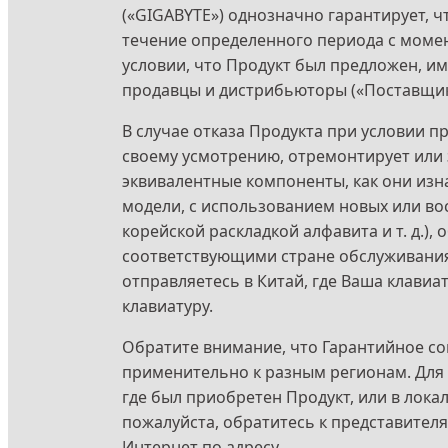
(«GIGABYTE») однозначно гарантирует, ч
течение определенного периода с момен
условии, что Продукт был предложен, и
продавцы и дистрибьюторы («Поставщик
В случае отказа Продукта при условии п
своему усмотрению, отремонтирует или 
эквивалентные компоненты, как они изн
модели, с использованием новых или во
корейской раскладкой алфавита и т. д.)
соответствующими стране обслуживания.
отправляетесь в Китай, где Ваша клавиа
клавиатуру.
Обратите внимание, что Гарантийное со
применительно к разным регионам. Для 
где был приобретен Продукт, или в лока
пожалуйста, обратитесь к представител
Интернет по адресу .