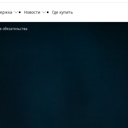
держка
Новости
Где купить
е обязательства