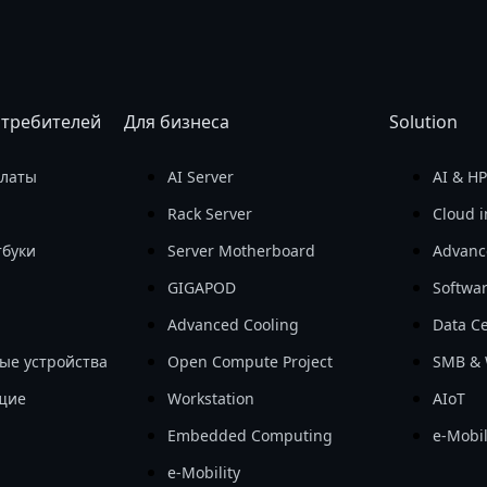
отребителей
Для бизнеса
Solution
платы
AI Server
AI & H
Rack Server
Cloud i
тбуки
Server Motherboard
Advanc
GIGAPOD
Softwa
Advanced Cooling
Data Ce
ые устройства
Open Compute Project
SMB & 
щие
Workstation
AIoT
Embedded Computing
e-Mobil
e-Mobility