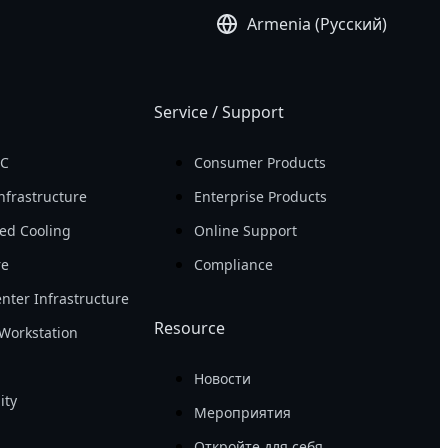
Armenia (Русский)
Service / Support
PC
Consumer Products
nfrastructure
Enterprise Products
ed Cooling
Online Support
re
Compliance
nter Infrastructure
Resource
Workstation
Новости
ity
Мероприятия
Откройте для себя