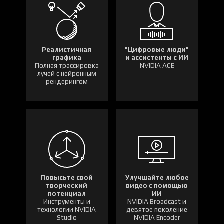
Реалистичная
"Цифровые люди"
графика
и ассистенты с ИИ
Полная трассировка
NVIDIA ACE
лучей с нейронным
рендерингом
Повысьте свой
Улучшайте любое
творческий
видео с помощью
потенциал
ИИ
Инструменты и
NVIDIA Broadcast и
технологии NVIDIA
девятое поколение
Studio
NVIDIA Encoder