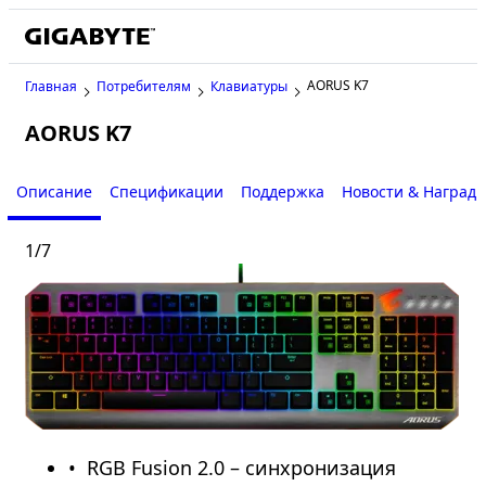
AORUS K7
Главная
Потребителям
Клавиатуры
AORUS K7
Описание
Спецификации
Поддержка
Новости & Наград
1
/
7
RGB Fusion 2.0 – синхронизация