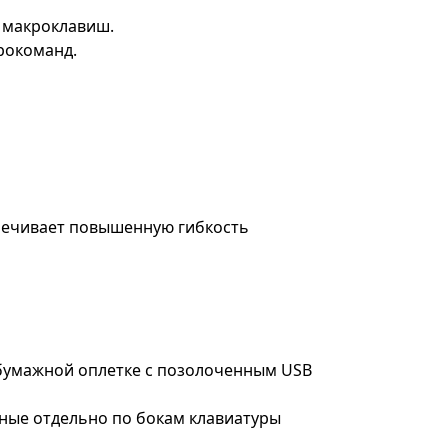
 макроклавиш.
рокоманд.
печивает повышенную гибкость
бумажной оплетке с позолоченным USB
нные отдельно по бокам клавиатуры