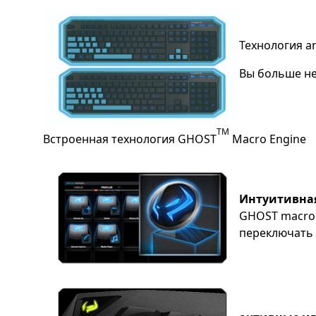
Технология a
Вы больше не 
TM
Встроенная технология GHOST
Macro Engine
Интуитивная
GHOST macro 
переключать 