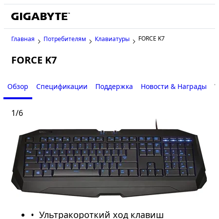
FORCE K7
Главная
Потребителям
Клавиатуры
FORCE K7
Обзор
Спецификации
Поддержка
Новости & Награды
W
1
/
6
Ультракороткий ход клавиш