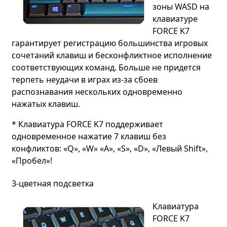
зоны WASD на
клавиатуре
FORCE K7
гарантирует регистрацию большинства игровых
сочетаний клавиш и бесконфликтное исполнение
соответствующих команд. Больше не придется
терпеть неудачи в играх из-за сбоев
распознавания нескольких одновременно
нажатых клавиш.
* Клавиатура FORCE K7 поддерживает
одновременное нажатие 7 клавиш без
конфликтов: «Q», «W» «A», «S», «D», «Левый Shift»,
«Пробел»!
3-цветная подсветка
Клавиатура
FORCE K7