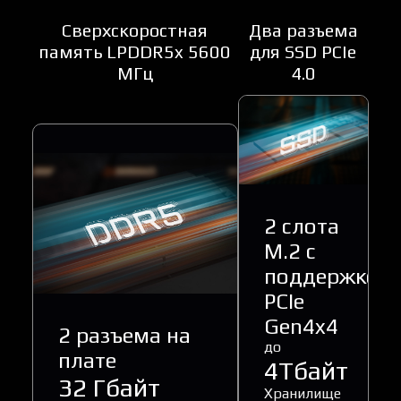
Сверхскоростная
Два разъема
память LPDDR5x 5600
для SSD PCIe
МГц
4.0
2 слота
M.2 с
поддержкой
PCIe
Gen4x4
2 разъема на
до
плате
4Tбайт
32 Гбайт
Хранилище