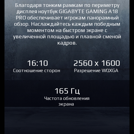
Благодаря тонким рамкам по периметру
дисплея ноутбук GIGABYTE GAMING A18
PRO обеспечивает игрокам панорамный
обзор. Наслаждайтесь каждым победным
моментом на быстром экране с
увеличенной площадью и плавной сменой
кадров.
16:10
2560 x 1600
Соотношение сторон
Разрешение WQXGA
165 Гц
Частота обновления
экрана