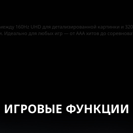
между 160Hz UHD для детализированной картинки и 32
. Идеально для любых игр — от AAA хитов до соревнова
ИГРОВЫЕ ФУНКЦИИ