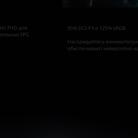
0Hz FHD для
95% DCI-P3 и 125% sRGB
тельных FPS.
Наслаждайтесь кинематограф
обеспечивают невероятно н