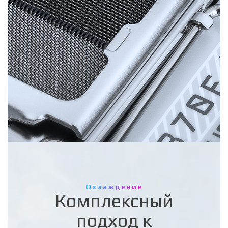
SOC фазы
SPS 110A​
Оптимизирована для потребностей встроенного
графического процессора и для работы с памятью.
2
MISC фазы
DrMOS, До 60A
Стабильное питание контроллера PCI-E процессора.
Охлаждение
Комплексный
подход к