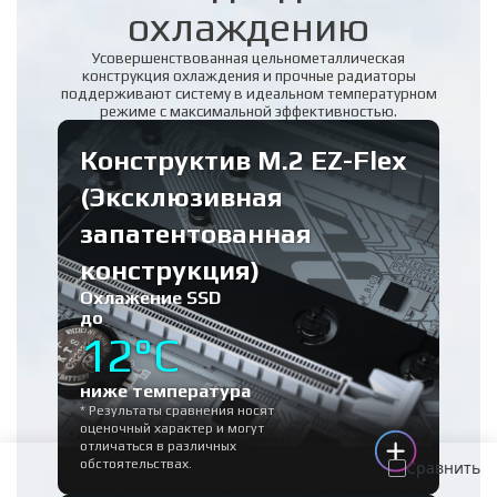
охлаждению
Усовершенствованная цельнометаллическая
конструкция охлаждения и прочные радиаторы
поддерживают систему в идеальном температурном
режиме с максимальной эффективностью.
Конструктив M.2 EZ-Flex
(Эксклюзивная
запатентованная
конструкция)
Охлажение SSD
до
12°C
ниже температура
* Результаты сравнения носят
оценочный характер и могут
отличаться в различных
обстоятельствах.
Сравнить