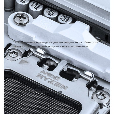
Цифровой Twin VRM модуль
Обеспечивает надежную подачу питания под
повышенной нагрузкой, чтобы вывести разгонные
возможности на новый уровень.
* Изображения приведены для наглядности, особенности
зависят от конкретной модели и могут отличаться.
18
фаз VCORE
SPS 110A
Позволяют вашему многоядерному процессору
работать в полную мощь и достигать невиданных
высот.
* 9+9 параллельных фаз питания
2